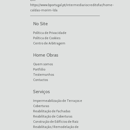
https://www.bportugal.pt/intermediariocreditofar/home-
caldas-morim-lda
No Site
Política de Privacidade
Política de Cookies
Centro de Arbitragem
Home Obras
Quem somos
Portfólio
Testemunhos
Contactos
Serviços
Impermeabilização de Terraços e
Coberturas
Reabilitação de Fachadas
Reabilitação de Coberturas
Construção de Edifícios de Raiz
Reabilitação / Remodelação de