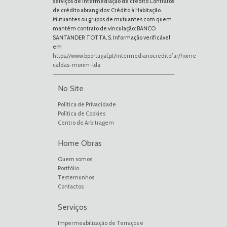
serviços de intermediação de crédito.Contratos
de crédito abrangidos: Crédito à Habitação.
Mutuantes ou grupos de mutuantes com quem
mantém contrato de vinculação: BANCO
SANTANDER TOTTA, S. Informação verificável
em
https://www.bportugal.pt/intermediariocreditofar/home-
caldas-morim-lda
No Site
Política de Privacidade
Política de Cookies
Centro de Arbitragem
Home Obras
Quem somos
Portfólio
Testemunhos
Contactos
Serviços
Impermeabilização de Terraços e