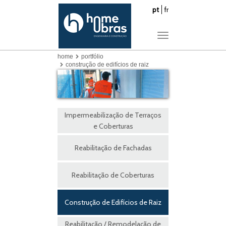
pt
fr
Toggle
navigation
home
portfólio
construção de edifícios de raiz
Impermeabilização de Terraços
e Coberturas
Reabilitação de Fachadas
Reabilitação de Coberturas
Construção de Edifícios de Raiz
Reabilitação / Remodelação de