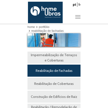
pt
fr
Toggle
navigation
home
portfólio
reabilitação de fachadas
Impermeabilização de Terraços
e Coberturas
Reabilitação de Fachadas
Reabilitação de Coberturas
Construção de Edifícios de Raiz
Reabilitação / Remodelação de