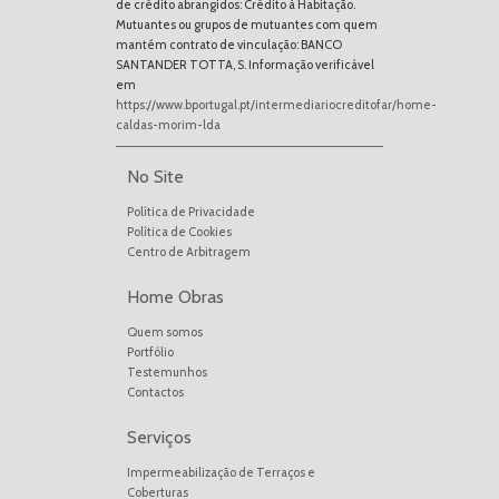
de crédito abrangidos: Crédito à Habitação.
Mutuantes ou grupos de mutuantes com quem
mantém contrato de vinculação: BANCO
SANTANDER TOTTA, S. Informação verificável
em
https://www.bportugal.pt/intermediariocreditofar/home-
caldas-morim-lda
No Site
Política de Privacidade
Política de Cookies
Centro de Arbitragem
Home Obras
Quem somos
Portfólio
Testemunhos
Contactos
Serviços
Impermeabilização de Terraços e
Coberturas