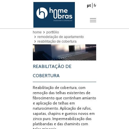
pt
fr
Toggle
navigation
home
portfólio
remodelação de apartamento
reabilitação de cobertura
REABILITAÇÃO DE
COBERTURA
Reabilitação de cobertura, com
remoção das telhas existentes de
fibrocimento que continham amianto
e aplicação de telhas em
naturocimento. Aplicação de rufos,
sapatas, chapins e gueiros novos em
zinco puro. Impermeabilização das
platibandas e das chaminés com