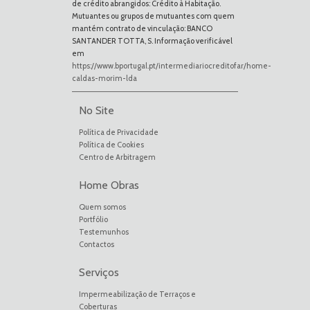
de crédito abrangidos: Crédito à Habitação.
Mutuantes ou grupos de mutuantes com quem
mantém contrato de vinculação: BANCO
SANTANDER TOTTA, S. Informação verificável
em
https://www.bportugal.pt/intermediariocreditofar/home-
caldas-morim-lda
No Site
Política de Privacidade
Política de Cookies
Centro de Arbitragem
Home Obras
Quem somos
Portfólio
Testemunhos
Contactos
Serviços
Impermeabilização de Terraços e
Coberturas