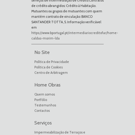
serviços de intermediação de crédito.Contratos
de crédito abrangidos: Crédito à Habitação.
Mutuantes ou grupos de mutuantes com quem
mantém contrato de vinculação: BANCO
SANTANDER TOTTA, S. Informação verificável
em
https://www.bportugal.pt/intermediariocreditofar/home-
caldas-morim-lda
No Site
Política de Privacidade
Política de Cookies
Centro de Arbitragem
Home Obras
Quem somos
Portfólio
Testemunhos
Contactos
Serviços
Impermeabilização de Terraços e