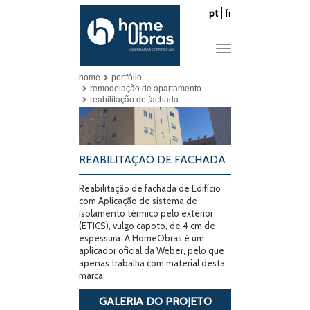
pt
fr
Toggle
navigation
home
portfólio
remodelação de apartamento
reabilitação de fachada
REABILITAÇÃO DE FACHADA
Reabilitação de fachada de Edifício
com Aplicação de sistema de
isolamento térmico pelo exterior
(ETICS), vulgo capoto, de 4 cm de
espessura. A HomeObras é um
aplicador oficial da Weber, pelo que
apenas trabalha com material desta
marca.
GALERIA DO PROJETO