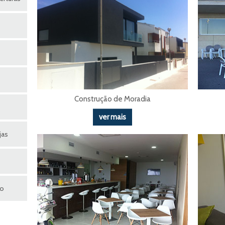
Construção de Moradia
ver mais
jas
ho