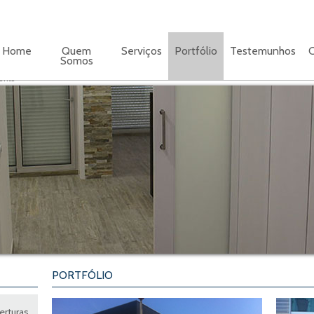
Home
Quem
Serviços
Portfólio
Testemunhos
C
Somos
ento
PORTFÓLIO
erturas