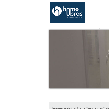
home
portfólio
remodelação de apartam
Impermeabilização de Terraços e Cob