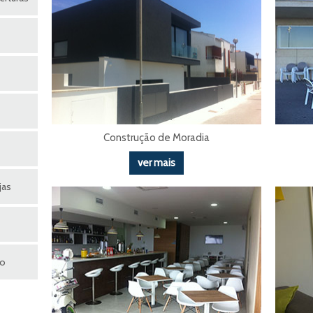
Construção de Moradia
ver mais
jas
ho