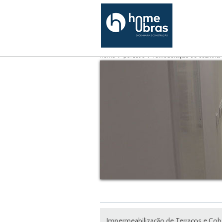
home
portfólio
remodelação de cozinha
Impermeabilização de Terraços e Cob