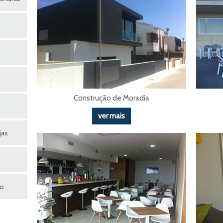
Construção de Moradia
ver mais
jas
ho