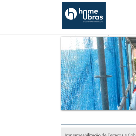
home
portfólio
reabilitação de fachada
Impermeabilização de Terraços e Cob