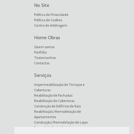
No Site
Política de Privacidade
Política de Cookies
Centro de Arbitragem
Home Obras
Quem somos
Portfólio
Testemunhos
Contactos
Serviços
Impermeabilização de Terraços e
Coberturas
Reabilitação de Fachadas
Reabilitação de Coberturas
Construção de Edifícios de Raiz
Reabilitação / Remodelação de
Apartamentos
Construção / Remodelação de Lojas
Remodelação de Cozinhas
Remodelação de Casas de Banho