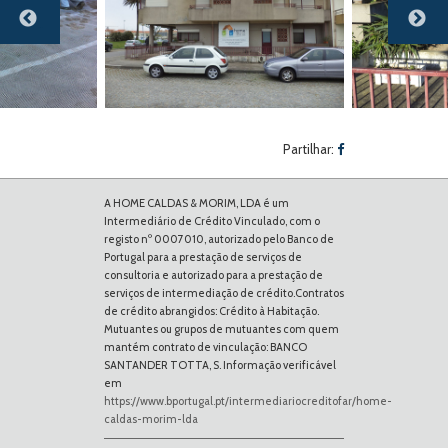
Previous
Next
Partilhar:
A HOME CALDAS & MORIM, LDA é um
Intermediário de Crédito Vinculado, com o
registo nº 0007010, autorizado pelo Banco de
Portugal para a prestação de serviços de
consultoria e autorizado para a prestação de
serviços de intermediação de crédito.Contratos
de crédito abrangidos: Crédito à Habitação.
Mutuantes ou grupos de mutuantes com quem
mantém contrato de vinculação: BANCO
SANTANDER TOTTA, S. Informação verificável
em
https://www.bportugal.pt/intermediariocreditofar/home-
caldas-morim-lda