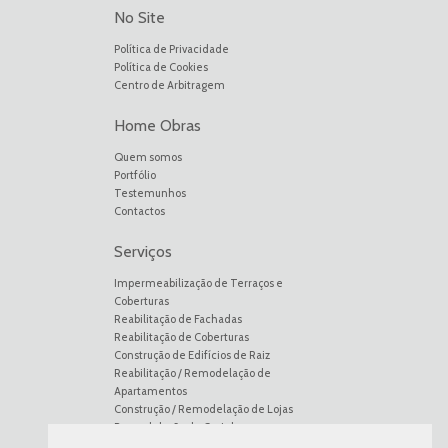
No Site
Política de Privacidade
Política de Cookies
Centro de Arbitragem
Home Obras
Quem somos
Portfólio
Testemunhos
Contactos
Serviços
Impermeabilização de Terraços e
Coberturas
Reabilitação de Fachadas
Reabilitação de Coberturas
Construção de Edifícios de Raiz
Reabilitação / Remodelação de
Apartamentos
Construção / Remodelação de Lojas
Remodelação de Cozinhas
Remodelação de Casas de Banho