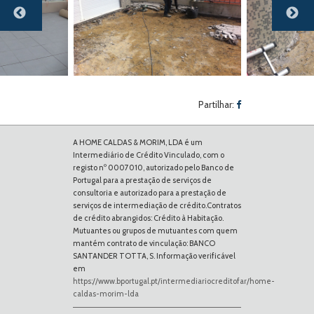
Previous
Next
Partilhar:
A HOME CALDAS & MORIM, LDA é um
Intermediário de Crédito Vinculado, com o
registo nº 0007010, autorizado pelo Banco de
Portugal para a prestação de serviços de
consultoria e autorizado para a prestação de
serviços de intermediação de crédito.Contratos
de crédito abrangidos: Crédito à Habitação.
Mutuantes ou grupos de mutuantes com quem
mantém contrato de vinculação: BANCO
SANTANDER TOTTA, S. Informação verificável
em
https://www.bportugal.pt/intermediariocreditofar/home-
caldas-morim-lda