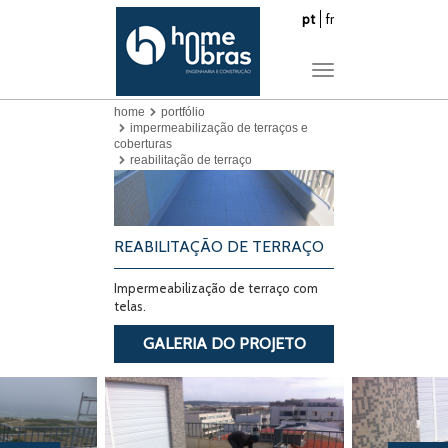
pt
fr
Toggle
navigation
home
portfólio
impermeabilização de terraços e
coberturas
reabilitação de terraço
REABILITAÇÃO DE TERRAÇO
Impermeabilização de terraço com
telas.
GALERIA DO PROJETO