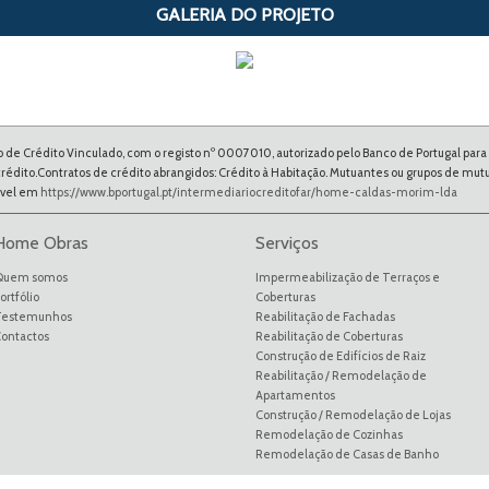
GALERIA DO PROJETO
Crédito Vinculado, com o registo nº 0007010, autorizado pelo Banco de Portugal para a 
 crédito.Contratos de crédito abrangidos: Crédito à Habitação. Mutuantes ou grupos de 
ável em
https://www.bportugal.pt/intermediariocreditofar/home-caldas-morim-lda
Home Obras
Serviços
Quem somos
Impermeabilização de Terraços e
ortfólio
Coberturas
Testemunhos
Reabilitação de Fachadas
ontactos
Reabilitação de Coberturas
Construção de Edifícios de Raiz
Reabilitação / Remodelação de
Apartamentos
Construção / Remodelação de Lojas
Remodelação de Cozinhas
Remodelação de Casas de Banho