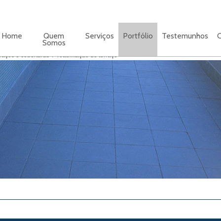
Home
Quem
Serviços
Portfólio
Testemunhos
C
Somos
raços e coberturas
reabilitação de terraço