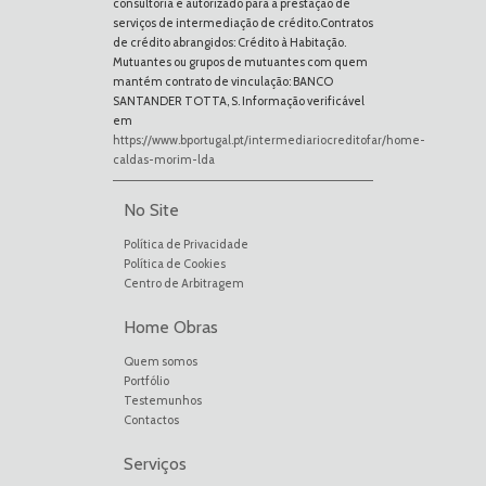
consultoria e autorizado para a prestação de
serviços de intermediação de crédito.Contratos
de crédito abrangidos: Crédito à Habitação.
Mutuantes ou grupos de mutuantes com quem
mantém contrato de vinculação: BANCO
SANTANDER TOTTA, S. Informação verificável
em
https://www.bportugal.pt/intermediariocreditofar/home-
caldas-morim-lda
No Site
Política de Privacidade
Política de Cookies
Centro de Arbitragem
Home Obras
Quem somos
Portfólio
Testemunhos
Contactos
Serviços