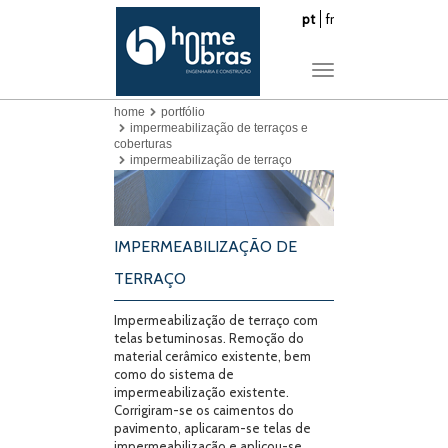
pt
fr
Toggle
navigation
home
portfólio
impermeabilização de terraços e
coberturas
impermeabilização de terraço
IMPERMEABILIZAÇÃO DE
TERRAÇO
Impermeabilização de terraço com
telas betuminosas. Remoção do
material cerâmico existente, bem
como do sistema de
impermeabilização existente.
Corrigiram-se os caimentos do
pavimento, aplicaram-se telas de
impermeabilização e aplicou-se