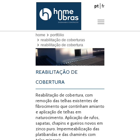
pt
fr
Toggle
navigation
home
portfólio
reabilitação de coberturas
reabilitação de cobertura
REABILITAÇÃO DE
COBERTURA
Reabilitação de cobertura, com
remoção das telhas existentes de
fibrocimento que continham amianto
e aplicação de telhas em
naturocimento. Aplicação de rufos,
sapatas, chapins e gueiros novos em
zinco puro. Impermeabilização das
platibandas e das chaminés com