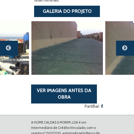
telas minerais.
GALERIA DO PROJETO
Previous
Next
VER IMAGENS ANTES DA
OBRA
Partilhar:
A HOME CALDAS & MORIM, LDA é um
Intermediário de Crédito Vinculado, com o
registo nº 0007010, autorizado pelo Banco de