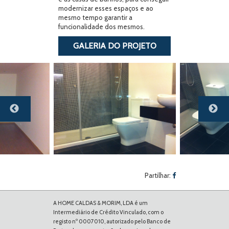
modernizar esses espaços e ao
mesmo tempo garantir a
funcionalidade dos mesmos.
GALERIA DO PROJETO
Previous
Next
Partilhar:
A HOME CALDAS & MORIM, LDA é um
Intermediário de Crédito Vinculado, com o
registo nº 0007010, autorizado pelo Banco de