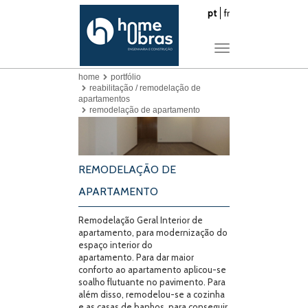
pt
fr
Toggle
navigation
home
portfólio
reabilitação / remodelação de
apartamentos
remodelação de apartamento
REMODELAÇÃO DE
APARTAMENTO
Remodelação Geral Interior de
apartamento, para modernização do
espaço interior do
apartamento. Para dar maior
conforto ao apartamento aplicou-se
soalho flutuante no pavimento. Para
além disso, remodelou-se a cozinha
e as casas de banhos, para conseguir