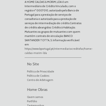
A HOME CALDAS & MORIM, LDA é um
Intermediário de Crédito Vinculado, com o
registo nº 0007010, autorizado pelo Banco de
Portugal para a prestação de serviços de
consultoria e autorizado para a prestação de
serviços de intermediação de crédito.Contratos
de crédito abrangidos: Crédito à Habitação.
Mutuantes ou grupos de mutuantes com quem
mantém contrato de vinculação: BANCO
SANTANDER TOTTA, S. Informação verificável
em
https://www.bportugal.pt/intermediariocreditofar/home-
caldas-morim-lda
No Site
Política de Privacidade
Política de Cookies
Centro de Arbitragem
Home Obras
Quem somos
Portfólio
Testemunhos